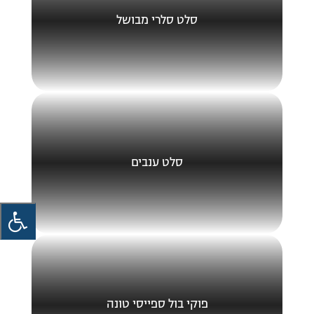
סלט סלרי מבושל
סלט ענבים
פוקי בול ספייסי טונה