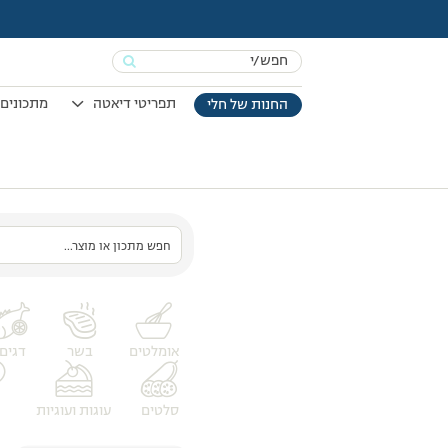
Search
for:
תפריטי דיאטה
מתכונים 
החנות של חלי
עמוד הבית
>
סדנאות בישול
חפש
מתכון
או
מוצר
אומלטים
בשר
דגים
סלטים
עוגות ועוגיות