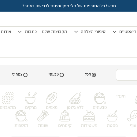
חדש! כל התוכניות של חלי ממן זמינות לרכישה באתר!!
דיאטטיים
סיפורי הצלחה
הקבוצות שלנו
כתבות
אודות
הכל
טבעוני
צמחוני
חינמי
טבעונים
ללא גלוטן
מאפים
מרקים
מתאבנים
עוף
פסטה
פשטידות
קינוחים
שונות
תוספות