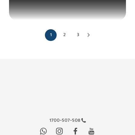
1
2
3
»
1700-507-508