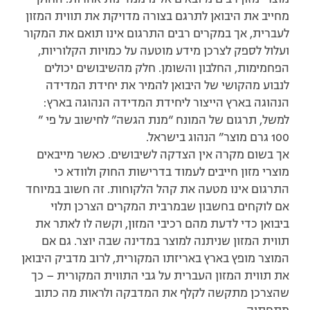
מחייב את היבואן לתרגם בצורה מדויקת את תווית המזון
לעברית, אך במקרים רבים התרגום אינו תואם את המקור
ועלול לספק לצרכן מידע מוטעה על כמויות הקלוריות,
הפחמימות, החלבון והשומן. חלק מהשיבושים יכולים
לנבוע מהקושי של היבואן להמיר את יחידת המדידה
הנהוגה בארץ הייצור ליחידת המדידה הנהוגה בארץ:
למשל, תרגום של המונח “מנת הגשה” לחישוב על פי ”
100 גרם מוצר” הנהוג בישראל.
אך בשום מקרה אין הצדקה לשיבושים. כאשר מייבאים
מוצרי מזון חייבים לעמוד בדרישות החוק ולוודא כי
התרגום אינו מטעה את קהל הלקוחות. זה חשוב במיוחד
אם לוקחים בחשבון שבמרבית המקרים הצרכן תלוי
ביבואן כדי לדעת מהם רכיבי המזון, וקשה לו לאתר את
תווית המזון שניתנה למוצר במדינה שבה יוצר. גם אם
המוצר מופץ בארץ באריזתו המקורית, לרוב מדביק היבואן
את תווית המזון העברית על גבי התווית המקורית – כך
שהצרכן מתקשה לקלף את המדבקה ולראות מה כתוב