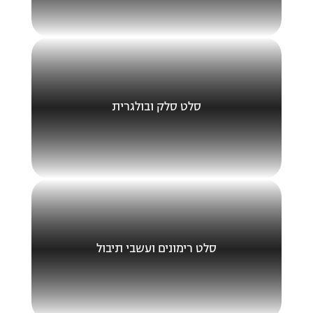
סלט סלק ובולגרית
סלט רימונים ועשבי תיבול