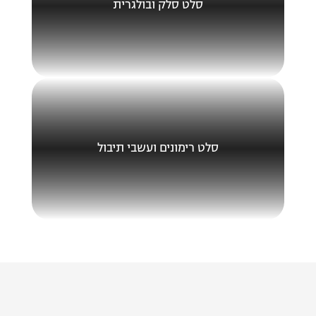
סלט סלק ובולגרית
סלט רימונים ועשבי תיבול