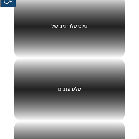
סלט סלרי מבושל
סלט ענבים