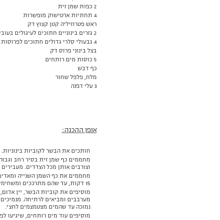
2 כפות שמן זית
4 תחתיות ארטישוק מופשרות
ראש פטרוזיליה קטן קצוץ דק
2 גזרים בינוניים חתוכים לעיגולים בעובי אצבע
4 גבעולי סלרי גדולים חתוכים לפרוסות בעובי אצבע
בצל בינוני פרוס דק
5 כוסות מים רותחים
כף דבש
מלח, פלפל שחור
3 עלי דפנה
אופן ההכנה:
חותכים את הבשר לקוביות בינוניות.
מחממים כף שמן זית בסיר רחב וגבוה
וצורבים אותן מכל הצדדים. מעבירים 
מחממים את כף השמן השנייה ומאדים 
15 דקות, עד שהם מתרככים ומשחימים מעט.
מוסיפים את קוביות הבשר, יין אדום, 
מערבבים ומביאים לרתיחה. מנמיכים 
נמוכה עד שהמים מצטמצמים לחצי.
מוסיפים עוד מים רותחים, שיגיעו לפ