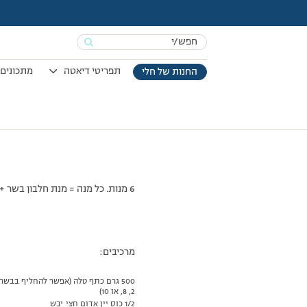
Search
for:
תפריטי דיאטה
מתכונים 
החנות של חלי
עמוד הבית
>
מתכונים
>
כתף טלה חגיגית
6 מנות. כל מנה = מנת חלבון בשר + מנת שומן
מרכיבים:
500 גרם כתף טלה (אפשר להחליף בבש
2, 8, או 10)
1/2 כוס יין אדום חצי יבש