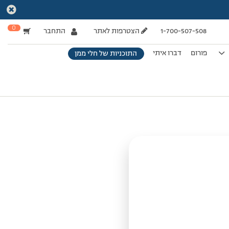
0
1-700-507-508
הצטרפות לאתר
התחבר
פורום
דברו איתי
התוכניות של חלי ממן