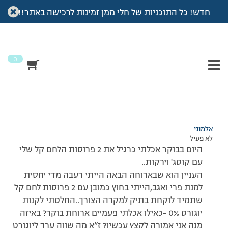
חדש! כל התוכניות של חלי ממן זמינות לרכישה באתר!!
עמוד הבית
>
דיונים
>
פורום
>
???
This topic has תגובה 1, 2 משתתפים, and was last updated
לפני
7 שנים, 4 חודשים
by
אלמוני
.
0
מוצגות 3 תגובות – 1 עד 3 (מתוך 3 סה״כ)
28/07/2009 בשעה 19:30
#93162
אלמוני
לא פעיל
היום בבוקר אכלתי כרגיל את 2 פרוסות הלחם קל שלי
עם קוטג' וירקות..
העניין הוא שבארוחה הבאה הייתי רעבה מדי יחסית
למנת פרי ואגב,הייתי בחוץ כמובן עם 2 פרוסות לחם קל
שתמיד לוקחת בתיק למקרה הצורך..החלטתי לקנות
יוגורט 0% -כאילו אכלתי פעמיים ארוחת בוקר? באיזה
מנה אני אמורה לקצץ עכשיו? ז”א מה שווה ערך ליוגורט