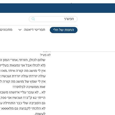
עמוד הבית
>
דיונים
>
פורום
>
:(
This topic has תגובה 1, 3 משתתפים, and was last updated
Search
מוצגות 3 תגובות – 1 עד 3 (מתוך 3 סה״כ)
for:
21/05/2014 בשעה 12:46
#142165
תפריטי דיאטה
מתכונים 
החנות של חלי
אלמוני
לא פעיל
שלום לכולן, חזרתי..אחרי המון 
(לא לכולו אבל אני נמצאת בעליי
אין לי מושג מה קורה איתי..מא
עולה יורדת עולה יורדת ועכשיו א
אין לי שמץ של מושג מה קורה לי
זאת ממשיכה לבלוס!!!
לא .. לא עובר עליי איזשהו משב
הייתי 62 ק”ג!!! ועכשיו אני 67.700!!!! בא לי למות!
גם הסביבה שלי כבר התחילה עם
לא הלכתי לקבוצה גם מלאאאא ז
לעשות.