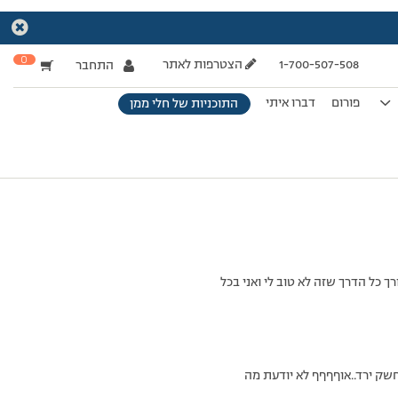
0
1-700-507-508
הצטרפות לאתר
התחבר
פורום
דברו איתי
התוכניות של חלי ממן
ך כל הדרך שזה לא טוב לי ואני בכל
שק ירד..אוףףףף לא יודעת מה