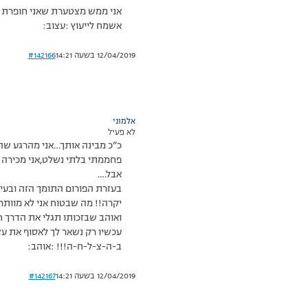
אני ממש מצטערת שאני חופרת לכ
אשמח לייעוץ :עצוב:
12/04/2019 בשעה 14:21
#142166
אלמוני
לא פעיל
כ”כ מבינה אותך…אני מהרגע שה
פחממתי בלתי נשלט,אני מכירה א
אבל….
בעזרת הפורום התומך הזה ובעי
יקרה!! מה שבטוח אני לא מוות
ואוהב שבזכותו תגלי את הדרך 
עכשיו רק נשאר לך לאסוף את ע
ב-ה-צ-ל-ח-ה!!! :אוהב:
12/04/2019 בשעה 14:21
#142167