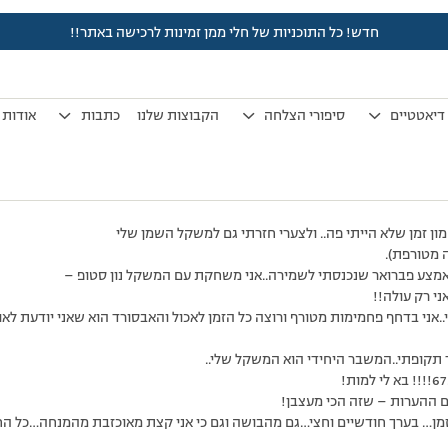
חדש! כל התוכניות של חלי ממן זמינות לרכישה באתר!!
לפני 7 שנים, 4 חודשים
by
אלמוני
.
דיאטטיים
סיפורי הצלחה
הקבוצות שלנו
כתבות
אודות
המון זמן שלא הייתי פה.. ולצערי חזרתי גם למשקל השמן שלי
ה מטורפת).
ז אמצע פברואר שנכנסתי לשמירה..אני משחקת עם המשקל נון סטופ –
ני רק עולה!!
..אני בדחף פחמימות מטורף ורוצה כל הזמן לאכול והאבסורד הוא שאני יודעת לאור
ר תקופתי..המשבר היחידי הוא המשקל שלי..
 ההערות – שזה הכי מעצבן!
מן… בערך חודשיים וחצי…גם מהבושה וגם כי אני קצת מאוכזבת מהמנחה…כל הח