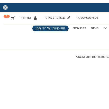
0
1-700-507-508
הצטרפות לאתר
התחבר
פורום
דברו איתי
התוכניות של חלי ממן