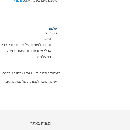
12/04/2019 בשעה 0:34
#112163
אלמוני
לא פעיל
היי…
חשוב לשמור על מרווחים קצרים 
אכלי איזו ארוחה שאת רוצה…
בהצלחה
מוצגות 3 תגובות – 1 עד 3 (מתוך 3 סה״כ)
יש להתחבר למערכת על מנת להגיב.
מעניין באתר