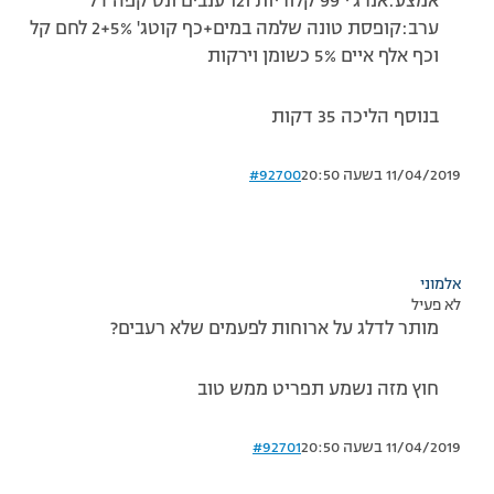
אמצע:אנרג'י 99 קלוריות ו12 ענבים ונס קפה דל
ערב:קופסת טונה שלמה במים+כף קוטג' 5%+2 לחם קל
וכף אלף איים 5% כשומן וירקות
בנוסף הליכה 35 דקות
11/04/2019 בשעה 20:50
#92700
אלמוני
לא פעיל
מותר לדלג על ארוחות לפעמים שלא רעבים?
חוץ מזה נשמע תפריט ממש טוב
11/04/2019 בשעה 20:50
#92701