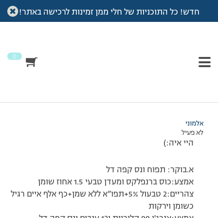
חדש! כל התוכניות של חלי ממן זמינות לרכישה באתר!
עמוד הבית
>
דיונים
>
פורום
>
רישום יום שני
This topic has תגובה 1, 4 משתתפים, and was last updated
לפני
7 שנים, 4 חודשים
by
אלמוני
.
0
מוצגות 4 תגובות – 1 עד 4 (מתוך 4 סה״כ)
21/07/2009 בשעה 6:32
#92699
אלמוני
לא פעיל
היי איה:)
א.בוקר: תפוח ונס קפה דל
אמצע:כוס ברנפלקס ומעדן טבעי 1.5 אחוז שומן
צהריים:2 טבעול 5%+תפו”א ללא שמן+כף אלף איים רגיל
כשומן וירקות