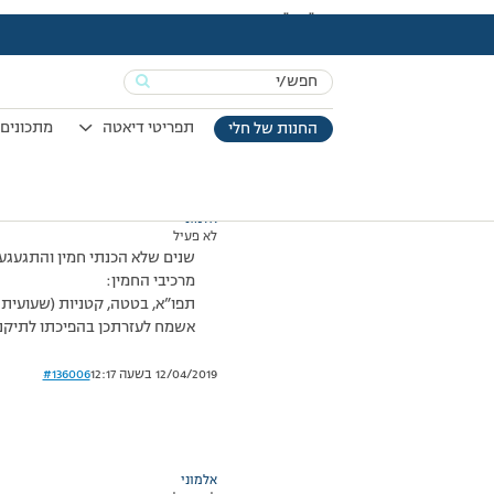
עמוד הבית
>
דיונים
>
פורום
>
"גיור" חמין
This topic has תגובה 1, 5 משתתפים, and was last updated
Search
מוצגות 5 תגובות – 1 עד 5 (מתוך 5 סה״כ)
for:
18/09/2014 בשעה 20:48
#136005
תפריטי דיאטה
מתכונים 
החנות של חלי
אלמוני
לא פעיל
שנים שלא הכנתי חמין והתגעגע
מרכיבי החמין:
תפו”א, בטטה, קטניות (שעועית 
אשמח לעזרתכן בהפיכתו לתיקני 
12/04/2019 בשעה 12:17
#136006
אלמוני