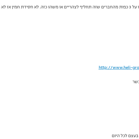
דיברו על זה פה לא מעט – משהו על 3 כפות מהחברים שזה תחליף לצהריים או משהו כזה. לא חסידת 
http://www.heli-gro