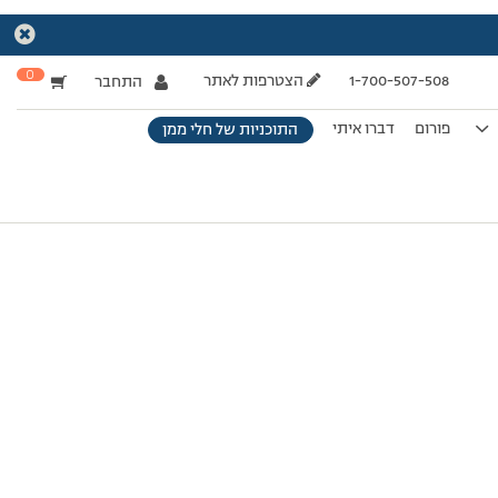
0
1-700-507-508
הצטרפות לאתר
התחבר
פורום
דברו איתי
התוכניות של חלי ממן