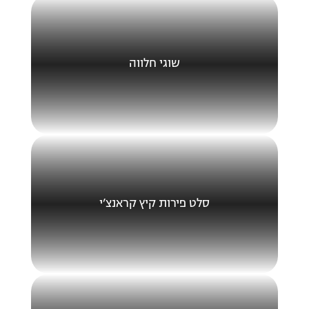
שוגי חלווה
סלט פירות קיץ קראנצ’י