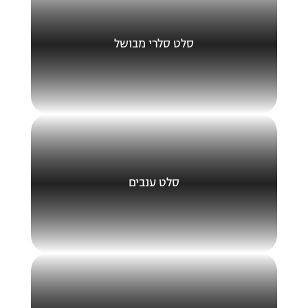
סלט סלרי מבושל
סלט ענבים