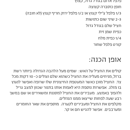
פלפל אדום בגודל גדול, קצוץ
חופן כוסברה קצוצה
1/3 פלפל צ’ילי קצוץ או 1/2 פלפל ירוק חריף קצוץ (לא חובה)
2-3 שיני שום כתושות
חציל שלם בגודל גדול
כפית שמן זית
1/4 כפית מלח
קורט פלפל שחור
אופן הכנה:
קולים את החציל על האש: שמים מעל הלהבה הגדולה ביותר רשת
ברזל, מניחים מעליה את החציל כשהוא שלם וצולים כ- 10 דקות מכל
צד. החציל מוכן כאשר המעטפת החיצונית שלו שרופה ואפשר לנעוץ
בו מזלג. אפשרות נוספת היא לאפות אותו בתנור שכוון למצב גריל
ולהפוך באמצע. מעבירים את החציל למסננת ומשאירים או שם במשך
רבע שעה לפחות שייצאו ממנו הנוזלים.
מקלפים את החציל ומעבירים לקערה. מוספים את שאר החומרים
ומערבבים. אפשר להגיש חם או קר.