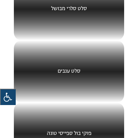
סלט סלרי מבושל
סלט ענבים
פוקי בול ספייסי טונה