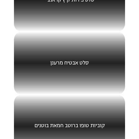
סלט פירות קיץ קראנצ’י
סלט אבטיח מרענן
קוביות טופו ברוטב חמאת בוטנים