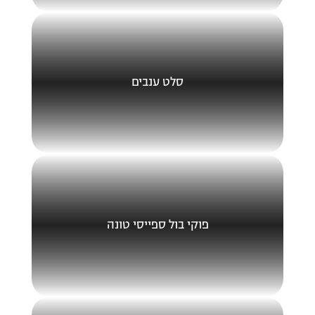
סלט ענבים
פוקי בול ספייסי טונה