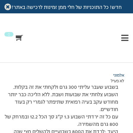
חדש! כל התוכניות של חלי ממן זמינות לרכישה באתר!
עמוד הבית
>
דיונים
>
פורום
>
800 גרם לשמירה
This topic has תגובה 1, 3 משתתפים, and was last updated
לפני
7 שנים, 4 חודשים
by
אלמוני
.
0
מוצגות 3 תגובות – 1 עד 3 (מתוך 3 סה״כ)
13/06/2011 בשעה 20:13
#179852
אלמוני
לא פעיל
בשבוע שעבר עליתי 300 גרם ולקחתי את זה בקלות.
השבוע צלחתי את שבועות ושבת. ללא הליכה כבר יותר
מחודש עקב בעיה רפואית שתיפתר לגמרי רק בעוד
חודשיים.
עם כל זה ירדתי השבוע 1.3 ק”ג סך הכל 12.2 ובמרחק של
800 גרם מהשמירה.
היעד :לרדת את ה800 בשבועיים ולהשלים חצי שנה