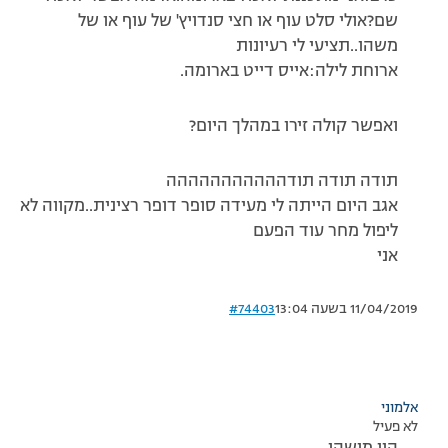
שם?אולי סלט עוף או חצי סנדויץ' של עוף או של
משהו..תציעי לי רעיונות
ארוחת לילה:אייס דייט בארומה.
ואפשר קולה זירו במהלך היום?
תודה תודה תודההההההההההה
אגב היום הייתה לי מעידה סופר דופר רצינית..מקווה לא
ליפול מחר עוד הפעם
אני
11/04/2019 בשעה 13:04
#74403
אלמוני
לא פעיל