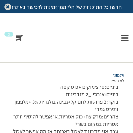
חדש! כל התוכניות של חלי ממן זמינות לרכישה באתר!
עמוד הבית
>
דיונים
>
פורום
>
תפריט למחר:)
This topic has תגובה 1, 2 משתתפים, and was last updated
לפני
7 שנים, 4 חודשים
by
אלמוני
.
0
מוצגות 2 תגובות – 1 עד 2 (מתוך 2 סה״כ)
04/11/2008 בשעה 18:07
#74402
אלמוני
לא פעיל
ביניים:10 צימוקים +כוס קפה
ביניים:אנרג'י _2 מנדרינות
בוקר:2 פרוסות לחם קל+גבינה בולגרית 3% +מלפפון
ותירס גמדי
צהריים:מרק צח+כוס אטריות.אי אפשר להוסיף יותר
אטריות במקום בשר?
ערב:אני מתכננת לאכול בארומה.אז מה אפשר לאכול