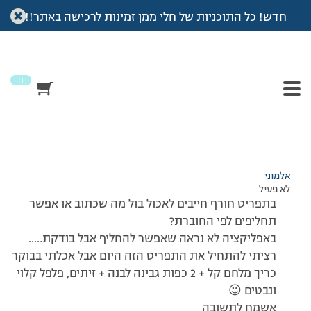
חדש! כל התוכניות של חלי ממן זמינות לרכישה באתר!!
עמוד הבית
>
דיונים
>
פורום
>
תפריט חורף 1500 – שאלה לאורנה
This topic has תגובה 1, 2 משתתפים, and was last updated
לפני
7 שנים, 4 חודשים
by
אלמוני
.
0
מוצגות 2 תגובות – 1 עד 2 (מתוך 2 סה״כ)
12/01/2017 בשעה 10:33
#107883
אלמוני
לא פעיל
בתפריט חורף חייבים לאכול בול מה שכתוב או אפשר
תחליפים לפי החוברת?
באפליקציה לא נראה שאפשר להחליף אבל בודקת…..
רציתי להתחיל את התפריט הזה היום אבל אכלתי בבוקר
כריך מלחם קל + 2 כפות גבינה לבנה + זיתים, פלפל קלוי
ונבטים 😉
אשמח לתשובה