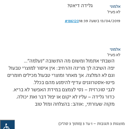
גלידה דיאט?
אלמוני
לא פעיל
13/04/2019 בשעה 18:39
#186120
אלמוני
לא פעיל
השבתי אתמול ומשום מה התשובה “נעלמה”…
יפה השיבה לך מרינה והרחיב: אין איסור למוצרי טבעול
וגם לא המלצה. אך מאחר ומוצרי טבעול מכילים חומרים
פיטו-אסטרוגנים עדיף להימנע מהם בכלל.
לגבי סוכרזית – נסי לצמצם במידת האפשר לא בריא.
כדור גלידה – עליו לא יקום או יפול דבר ואת יכולה.
מקוה שעזרתי, :אוהב: בהצלחה ומזל טוב
מוצגות 3 תגובות – 1 עד 3 (מתוך 3 סה״כ)