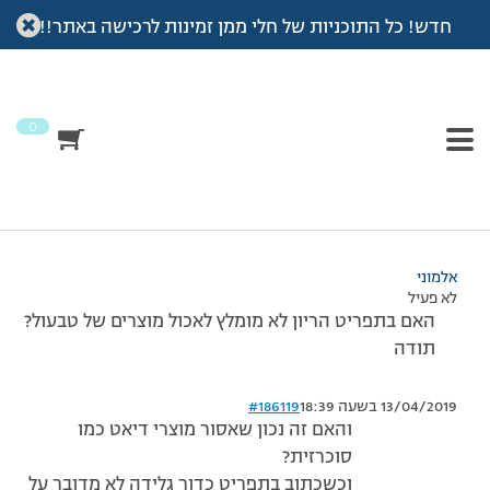
חדש! כל התוכניות של חלי ממן זמינות לרכישה באתר!!
עמוד הבית
>
דיונים
>
פורום
>
תפריט הריון
This topic has תגובה 1, 2 משתתפים, and was last updated
לפני
7 שנים, 3 חודשים
by
אלמוני
.
0
מוצגות 3 תגובות – 1 עד 3 (מתוך 3 סה״כ)
01/01/2012 בשעה 10:28
#186118
אלמוני
לא פעיל
האם בתפריט הריון לא מומלץ לאכול מוצרים של טבעול?
תודה
13/04/2019 בשעה 18:39
#186119
והאם זה נכון שאסור מוצרי דיאט כמו
סוכרזית?
וכשכתוב בתפריט כדור גלידה לא מדובר על