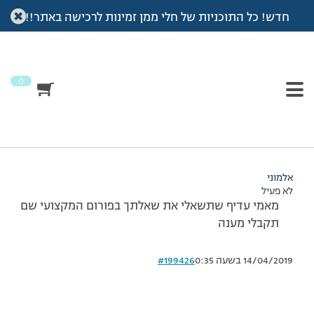
חדש! כל התוכניות של חלי ממן זמינות לרכישה באתר!!
עמוד הבית
>
דיונים
>
פורום
>
תמר
This topic has תגובה 1, 3 משתתפים, and was last updated
לפני
7 שנים, 3 חודשים
by
אלמוני
.
0
מוצגות 3 תגובות – 1 עד 3 (מתוך 3 סה״כ)
07/01/2013 בשעה 17:41
#199424
אלמוני
לא פעיל
מאמי עדיף שתשאלי את שאלתך בפורום המקצועי שם
תקבלי מענה
14/04/2019 בשעה 0:35
#199426