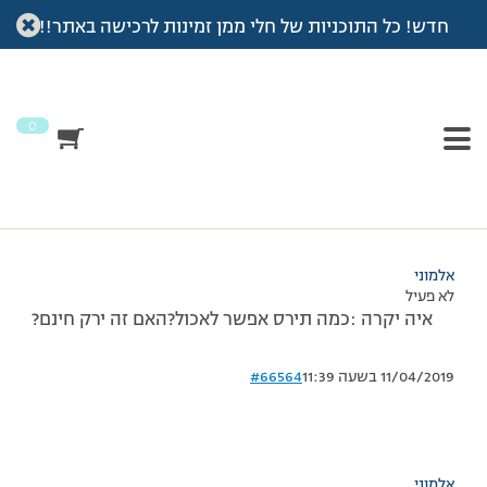
חדש! כל התוכניות של חלי ממן זמינות לרכישה באתר!!
עמוד הבית
>
דיונים
>
פורום
>
תירס קלחים
This topic has תגובה 1, 2 משתתפים, and was last updated
לפני
7 שנים, 3 חודשים
by
אלמוני
.
0
מוצגות 2 תגובות – 1 עד 2 (מתוך 2 סה״כ)
31/07/2008 בשעה 16:14
#66563
אלמוני
לא פעיל
איה יקרה :כמה תירס אפשר לאכול?האם זה ירק חינם?
11/04/2019 בשעה 11:39
#66564
אלמוני