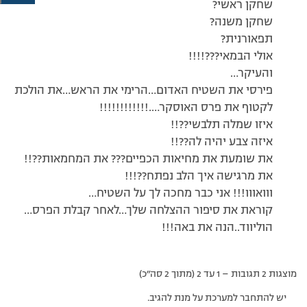
שחקן ראשי?
שחקן משנה?
תפאורנית?
אולי הבמאי???!!!!
והעיקר…
פירסי את השטיח האדום…הרימי את הראש…את הולכת
לקטוף את פרס האוסקר….!!!!!!!!!!!!
איזו שמלה תלבשי??!!
איזה צבע יהיה לה??!!
את שומעת את מחיאות הכפיים??? את המחמאות??!!
את מרגישה איך הלב נפתח??!!!
ווואווו!!! אני כבר מחכה לך על השטיח…
קוראת את סיפור ההצלחה שלך…לאחר קבלת הפרס…
הוליווד..הנה את באה!!!
מוצגות 2 תגובות – 1 עד 2 (מתוך 2 סה״כ)
יש להתחבר למערכת על מנת להגיב.