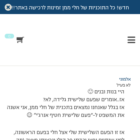
חדש! כל התוכניות של חלי ממן זמינות לרכישה באתר!!
עמוד הבית
>
דיונים
>
פורום
>
תושבת חוזרת :)
This topic has תגובה 1, 2 משתתפים, and was last updated
לפני
7 שנים, 3 חודשים
by
אלמוני
.
0
מוצגות 2 תגובות – 1 עד 2 (מתוך 2 סה״כ)
23/03/2011 בשעה 13:00
#177342
אלמוני
לא פעיל
היי בנות ובנים 🙂
אז..אומרים שפעם שלישית גלידה, לא?
אז בגלל שאנחנו נמצאים בתכנית של חלי ממן, אני אשנה
את המשפט ל-“פעם שלישית חטיף אנרג'י” 😉
אז זו הפעם השלישית שלי אצל חלי בפעם הראשונה,