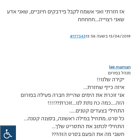
אז חזרתי ואני אשמח לקבל פידבקים חיוביים, שאני אדע
שאני רצוייה…חחחחח
13/04/2019 בשעה 13:56
#177343
lee maman
מנהל בפורום
יקירה שלנו!!
איזה כייף שחזרת…
אני זוכרת את הימים שהיית חברה פעילה בפורום
הזה….כמה כח נתת לנו…זוכרת??!!!!
התחילי בצעדים קטנים…..
כל סרט..מתחיל במילה ראשונה, בסצנה קטנה…
התחילי לכתוב את התסריט שלך…
חשבי מה את הפעם בסרט הזה???