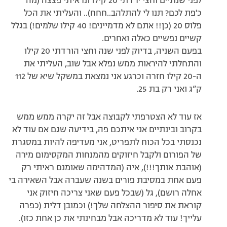
לפני שנתיים וחצי ירדתי 20 קילו ונראיתי פצצה (מה
כ'פת לכם? תנו לי להתלהב..חחח).. והעליתי את הכל
פלוס 20 (כן!! אתם לא מדמיינים! 40 קילו שלמים!) בגלל
קשיים נפשיים כאלה ואחרים.
בפעם השניה, בדיוק לפני שנה וחצי הורדתי 20 קילו
והתחלתי להיראות ממש נפלא אבל שוב, העליתי את
ה-20 קילו חזרה וכרגע אני נמצאת במשקל שיא של 112
ק”ג ואני רק בת 25.
אז עוד לא הצטרפתי לקבוצה אבל זה יקרה ממש ממש
בקרוב ובינתיים אני איתכם פה, בידיעה שגם אם עוד לא
נכנסתי בכל הכוח לתפריט, אני מעדיפה להיות במסגרת
של הפורום ולקבל חיזוקים מהמנחות המקסימום מירה
(אוהבת אותך!!!), איה (המדהימה שאומנם ראיתי רק
פעם אחת במסיבת פורים בשנה שעברה אבל השאירה בי
אחלה רושם), גל (שבכל פעם שאני צריכה חיזוק אני
קוראת את סיפור ההצלחה שלך!) וכמובן דלית (כפרה
עלייך! עוד לא מדריכה אבל מבחינתי את כן אחת כזו).