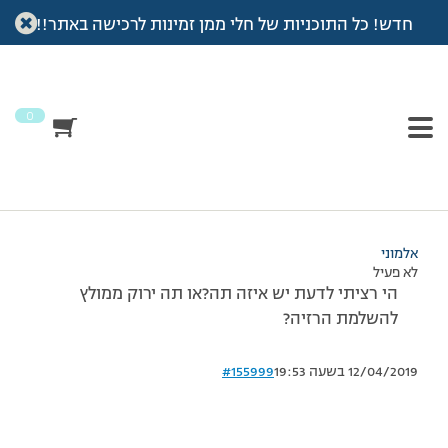
חדש! כל התוכניות של חלי ממן זמינות לרכישה באתר!!
עמוד הבית
>
דיונים
>
פורום
>
תה יררוק
This topic has תגובה 1, 2 משתתפים, and was last updated
לפני
7 שנים, 4 חודשים
by
אלמוני
.
0
מוצגות 2 תגובות – 1 עד 2 (מתוך 2 סה״כ)
30/09/2013 בשעה 11:32
#155997
אלמוני
לא פעיל
הי רציתי לדעת יש איזה תה?או תה ירוק ממולץ
להשלמת הרזיה?
12/04/2019 בשעה 19:53
#155999