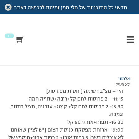
חדש! כל התוכניות של חלי ממן זמינות לרכישה באתר!
עמוד הבית
>
דיונים
>
פורום
>
תאשרווווו לי!
This topic has תגובה 1, 2 משתתפים, and was last updated
לפני
7 שנים, 3 חודשים
by
אלמוני
.
0
מוצגות 2 תגובות – 1 עד 2 (מתוך 2 סה״כ)
09/08/2008 בשעה 19:55
#67741
אלמוני
לא פעיל
היי – מצ”ב רשימה [יחסית מפורטת]
11:15 – 2 פרוסות לחם קל+ריבה+שתייה חמה
13:30- 2 פרוסות לחם קל+ קוטג+ עגבניה, חציל בתנור,
וגמבה.
16:30- תפוח+אנרגי 90 קל'
19:00- ארוחת מפסקת כניסת הצום [יש לציין שאנחנו
לא אוכלים בשר] 3 כפות אורז+ 2 כפות אפונ+מוקפץ של