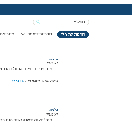
עמוד הבית
>
דיונים
>
פורום
>
תאנים יבשות
This topic has תגובה 1, 2 משתתפים, and was last updated
Search
מוצגות 2 תגובות – 1 עד 2 (מתוך 2 סה״כ)
for:
05/09/2012 בשעה 12:39
#208480
תפריטי דיאטה
מתכונים 
החנות של חלי
אלמוני
לא פעיל
מנת פרי זה תאנה אחת? כמו תמ
14/04/2019 בשעה 4:27
#208484
אלמוני
לא פעיל
2 יח' תאנה יבשנה שווה מנת פרי