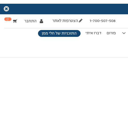
0
1-700-507-508
הצטרפות לאתר
התחבר
פורום
דברו איתי
התוכניות של חלי ממן