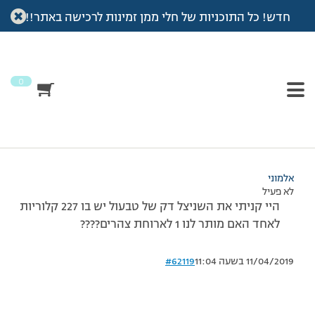
חדש! כל התוכניות של חלי ממן זמינות לרכישה באתר!!
עמוד הבית
>
דיונים
>
פורום
>
שניצל דק
This topic has תגובה 1, 2 משתתפים, and was last updated
לפני
7 שנים, 3 חודשים
by
אלמוני
.
0
מוצגות 2 תגובות – 1 עד 2 (מתוך 2 סה״כ)
19/06/2008 בשעה 22:09
#62118
אלמוני
לא פעיל
היי קניתי את השניצל דק של טבעול יש בו 227 קלוריות
לאחד האם מותר לנו 1 לארוחת צהרים????
11/04/2019 בשעה 11:04
#62119