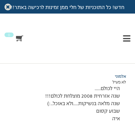
חדש! כל התוכניות של חלי ממן זמינות לרכישה באתר!!
עמוד הבית
>
דיונים
>
פורום
>
שנה אזרחית מוצלחת
This topic has 0 תגובות, משתתף 1, and was last updated
לפני
18 שנים, 7 חודשים
by
אלמוני
.
0
מוצגות 1 תגובות (מתוך 1 סה״כ)
31/12/2007 בשעה 18:14
#37054
אלמוני
לא פעיל
היי לכולם…..
שנה אזרחית 2008 מוצלחת לכולם!!!
שנה מלאה בנשיקות….ולא באוכל..:)
שבוע קסום
איה