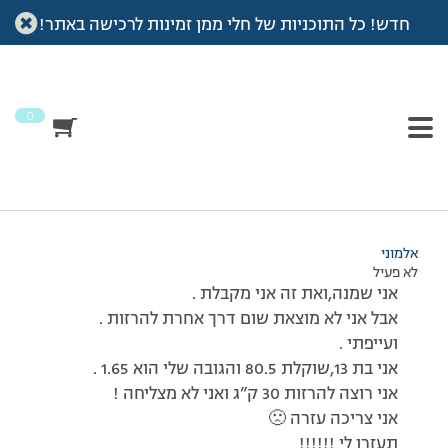
חדש! כל התוכניות של חלי ממן זמינות לרכישה באתר!
עמוד הבית
>
דיונים
>
פורום
>
שמננה :(
This topic has תגובה 1, 2 משתתפים, and was last updated
לפני
7 שנים, 4 חודשים
by
אלמוני
.
0
מוצגות 2 תגובות – 1 עד 2 (מתוך 2 סה״כ)
02/04/2009 בשעה 12:09
#86369
אלמוני
לא פעיל
אני שמנה,ואת זה אני מקבלת .
אבל אני לא מוצאת שום דרך אחרת להרזות .
ועייפתי .
אני בת 13,שוקלת 80.5 והגובה שלי הוא 1.65 .
אני רוצה להרזות 30 ק”ג ואני לא מצליחה !
אני צריכה עזרה 🙁
תעזרו לי !!!!!!