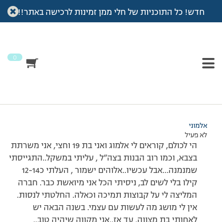
חדש! כל התוכניות של חלי ממן זמינות לרכישה באתר!!
עמוד הבית
>
דיונים
>
פורום
>
שלום לכולם
This topic has תגובה 1, 3 משתתפים, and was last updated
לפני
7 שנים, 3 חודשים
by
אלמוני
.
0
מוצגות 4 תגובות – 1 עד 4 (מתוך 4 סה״כ)
09/03/2010 בשעה 20:27
#118805
אלמוני
לא פעיל
הי לכולם, קוראים לי אלמוג ואני בת 19 וחצי, אני משרתת
בצבא, וכמו רוב הבנות בצה”ל , עליתי במשקל..התגייסתי
שמנמנה…אבל עכשיו..אלוהים ישמור , העלתי כ12-14
קילו בלי לשים לב, ניסיתי הכל אני מיואשת כבר. חברה
המליצה לי על קבוצות תמיכה וכאלה. החלטתי לנסות.
אין לי מושג מה לעשות עם עצמי. בשנה הבאה יש
לאחותי בת מצווה. עד אז..אני מקווה שיהיה טוב..