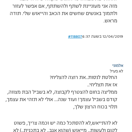
מזה אני מעוניינת לשתף ולהשתתף, אם אפשר לעזור
ולתמוך באנשים שחשים את הכאב והייאוש שלי. תודה
מראש.
12/04/2019 בשעה 6:37
#118807
אלמוני
לא פעיל
החלטת לנסות..את רוצה להצליח?
אז את תצליחי..
ממליצה בחום להצטרף לקבוצה, לא בשביל הבת מצווה,
קודם בשביל עצמך! ועוד שנה… אולי לא תזהי את עצמך,
תלוי בכוח הרצון שלך,
לא להתייאש,לא להסתכל כמה יש וכמה צריך, פשוט
לקום ולעשות.. מייאוש (שהוא אגב.. לא בתכנית..) לא