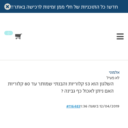
חדש! כל התוכניות של חלי ממן זמינות לרכישה באתר!!
עמוד הבית
>
דיונים
>
פורום
>
שלגון דיאט
This topic has תגובה 1, 3 משתתפים, and was last updated
לפני
7 שנים, 3 חודשים
by
אלמוני
.
0
מוצגות 3 תגובות – 1 עד 3 (מתוך 3 סה״כ)
02/02/2016 בשעה 20:45
#116482
אלמוני
לא פעיל
השלגון הוא 53 קלוריות והבנתי שמותר עד 80 קלוריות
האם ניתן לאכול כף גבינה ?
12/04/2019 בשעה 1:36
#116483