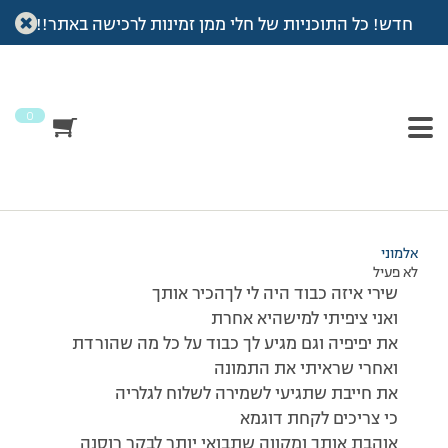
חדש! כל התוכניות של חלי ממן זמינות לרכישה באתר!!
עמוד הבית
>
דיונים
>
פורום
>
שירי תודה על הביקור
This topic has תגובה 1, 2 משתתפים, and was last updated
לפני
7 שנים, 4 חודשים
by
אלמוני
.
0
מוצגות 2 תגובות – 1 עד 2 (מתוך 2 סה״כ)
18/12/2007 בשעה 15:22
#34396
אלמוני
לא פעיל
שירי איזה כבוד היה לי לךהכיר אותך
ואני ציפיתי למישהיא אחרת
את יפיפיה וגם מגיע לך כבוד על כל מה שהורדת
ואחרי שראיתי את התמונה
את חייבת שתגיעי לשמירה לשלוח לגלריה
כי צריכים לקחת דוגמא
אוהבת אותך ומקווה שתבואי יותר לבקר רוסנה