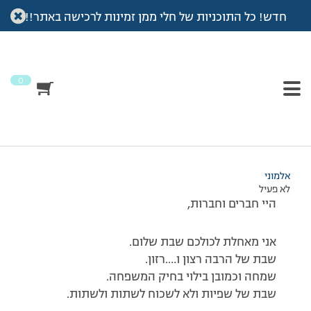
חדש! כל התוכניות של חלי ממן זמינות לרכישה באתר!!
עמוד הבית
>
דיונים
>
פורום
>
שבת שלום
This topic has תגובה 1, 2 משתתפים, and was last updated
לפני
7 שנים, 3 חודשים
by
אלמוני
.
0
מוצגות 2 תגובות – 1 עד 2 (מתוך 2 סה״כ)
22/08/2008 בשעה 20:58
#69316
אלמוני
לא פעיל
היי חברים וחברות,
אני מאחלת לכולכם שבת שלום.
שבת של הרבה רצון ו….רזון.
שמחה וכמובן בילוי בחיק המשפחה.
שבת של שפיות ולא לשכוח לשתות ולשתות.