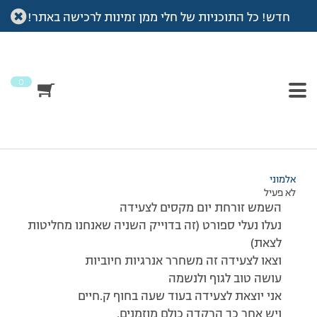
חדש! כל התוכניות של חלי ממן זמינות לרכישה באתר!
עמוד הבית
>
דיונים
>
פורום
>
שבת שלום ומקסימה לכולםםםםםםםם!
This topic has תגובה 1, 2 משתתפים, and was last updated
לפני
7 שנים, 4 חודשים
by
אלמוני
.
0
מוצגות 2 תגובות – 1 עד 2 (מתוך 2 סה״כ)
17/01/2009 בשעה 10:17
#79562
אלמוני
לא פעיל
השמש זורחת יום מקסים לצעידה
נעלו נעלי ספורט (זה בדוייק השניה שאנחנו מחליטות
לצאת)
וצאו לצעידה זה משחרר אנרגיות חיוביות
עושה טוב לגוף ולנשמה
אני יוצאת לצעידה בעוד שעה בחוף ק.חיים
ויש אחר כך הרקדה כולם מוזמנים.