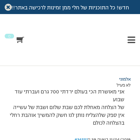
חדש! כל התוכניות של חלי ממן זמינות לרכישה באתר!!
עמוד הבית
>
דיונים
>
פורום
>
שבת שלום ודיווח
This topic has תגובה 1, 3 משתתפים, and was last updated
לפני
7 שנים, 4 חודשים
by
אלמוני
.
0
מוצגות 3 תגובות – 1 עד 3 (מתוך 3 סה״כ)
28/12/2007 בשעה 16:11
#36550
אלמוני
לא פעיל
אני מאושרת הכי בעולם ירדתי 700 גרם ועברתי עוד
שבוע
של הצלחה מאחלת לכם שבת שלום ושבת של עשייה
אין ספק שלהצליח נותן לנו חשק להמשיך אוהבת רחלי
בהצלחה לכולם
11/04/2019 בשעה 7:39
#36551