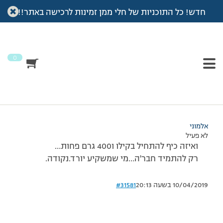
חדש! כל התוכניות של חלי ממן זמינות לרכישה באתר!!
עמוד הבית
>
דיונים
>
פורום
>
שבוע ראשון…
This topic has תגובה 1, 2 משתתפים, and was last updated
לפני
7 שנים, 4 חודשים
by
אלמוני
.
0
מוצגות 2 תגובות – 1 עד 2 (מתוך 2 סה״כ)
05/12/2007 בשעה 1:00
#31580
אלמוני
לא פעיל
ואיזה כיף להתחיל בקילו ו400 גרם פחות…
רק להתמיד חבר'ה…מי שמשקיע יורד.נקודה.
10/04/2019 בשעה 20:13
#31581