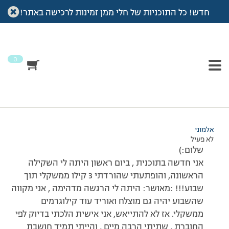
חדש! כל התוכניות של חלי ממן זמינות לרכישה באתר!
עמוד הבית
>
דיונים
>
פורום
>
שבוע ראשון
This topic has תגובה 1, 5 משתתפים, and was last updated
לפני
7 שנים, 3 חודשים
by
אלמוני
.
0
מוצגות 5 תגובות – 1 עד 5 (מתוך 5 סה״כ)
31/01/2012 בשעה 8:42
#187517
אלמוני
לא פעיל
שלום:)
אני חדשה בתוכנית , ביום ראשון היתה לי השקילה
הראשונה, והופתעתי שהורדתי 3 קילו ממשקלי תוך
שבוע!!! :מאושר: היתה לי הרגשה מדהימה , אני מקווה
שהשבוע יהיה גם מוצלח ואוריד עוד קילוגרמים
ממשקלי. אז לא להתייאש, אני אישית הלכתי בדיוק לפי
החוברת , שתיתי הרבה מיים , והייתי תמיד חושבת