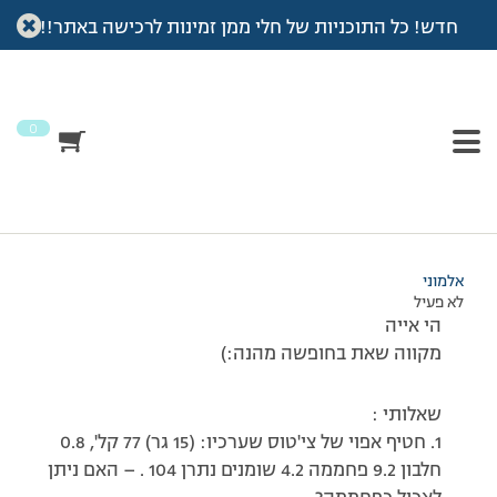
חדש! כל התוכניות של חלי ממן זמינות לרכישה באתר!!
עמוד הבית
>
דיונים
>
פורום
>
שאלות
This topic has תגובה 1, 3 משתתפים, and was last updated
לפני
7 שנים, 4 חודשים
by
אלמוני
.
0
מוצגות 3 תגובות – 1 עד 3 (מתוך 3 סה״כ)
22/07/2009 בשעה 15:42
#92795
אלמוני
לא פעיל
הי אייה
מקווה שאת בחופשה מהנה:)
שאלותי :
1. חטיף אפוי של צי'טוס שערכיו: (15 גר) 77 קל', 0.8
חלבון 9.2 פחממה 4.2 שומנים נתרן 104 . – האם ניתן