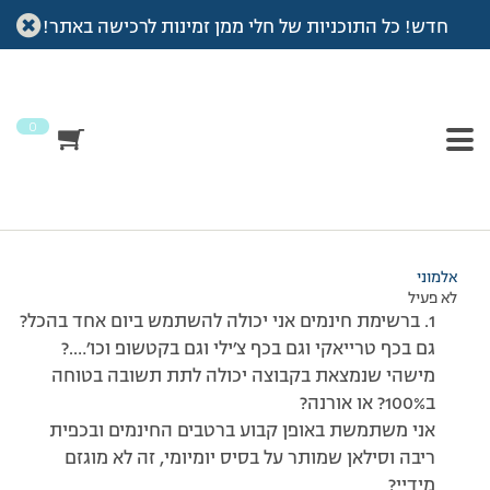
חדש! כל התוכניות של חלי ממן זמינות לרכישה באתר!
עמוד הבית
>
דיונים
>
פורום
>
שאלות
This topic has תגובה 1, 2 משתתפים, and was last updated
לפני
7 שנים, 4 חודשים
by
אלמוני
.
0
מוצגות 2 תגובות – 1 עד 2 (מתוך 2 סה״כ)
20/08/2014 בשעה 21:39
#137583
אלמוני
לא פעיל
1. ברשימת חינמים אני יכולה להשתמש ביום אחד בהכל?
גם בכף טרייאקי וגם בכף צ׳ילי וגם בקטשופ וכו׳….?
מישהי שנמצאת בקבוצה יכולה לתת תשובה בטוחה
ב100%? או אורנה?
אני משתמשת באופן קבוע ברטבים החינמים ובכפית
ריבה וסילאן שמותר על בסיס יומיומי, זה לא מוגזם
מידיי?