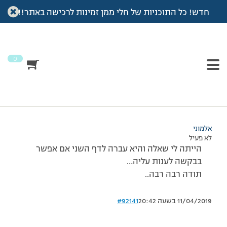
חדש! כל התוכניות של חלי ממן זמינות לרכישה באתר!!
עמוד הבית
>
דיונים
>
פורום
>
שאלה
This topic has תגובה 1, 2 משתתפים, and was last updated
לפני
7 שנים, 4 חודשים
by
אלמוני
.
0
מוצגות 2 תגובות – 1 עד 2 (מתוך 2 סה״כ)
12/07/2009 בשעה 20:24
#92140
אלמוני
לא פעיל
הייתה לי שאלה והיא עברה לדף השני אם אפשר
בבקשה לענות עליה…
תודה רבה רבה..
11/04/2019 בשעה 20:42
#92141