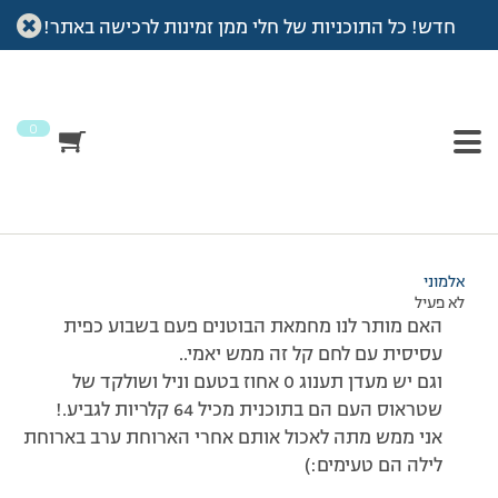
חדש! כל התוכניות של חלי ממן זמינות לרכישה באתר!
עמוד הבית
>
דיונים
>
פורום
>
שאלה
This topic has תגובה 1, 2 משתתפים, and was last updated
לפני
7 שנים, 3 חודשים
by
אלמוני
.
0
מוצגות 2 תגובות – 1 עד 2 (מתוך 2 סה״כ)
01/01/2009 בשעה 19:02
#78551
אלמוני
לא פעיל
האם מותר לנו מחמאת הבוטנים פעם בשבוע כפית
עסיסית עם לחם קל זה ממש יאמי..
וגם יש מעדן תענוג 0 אחוז בטעם וניל ושולקד של
שטראוס העם הם בתוכנית מכיל 64 קלריות לגביע.!
אני ממש מתה לאכול אותם אחרי הארוחת ערב בארוחת
לילה הם טעימים:)