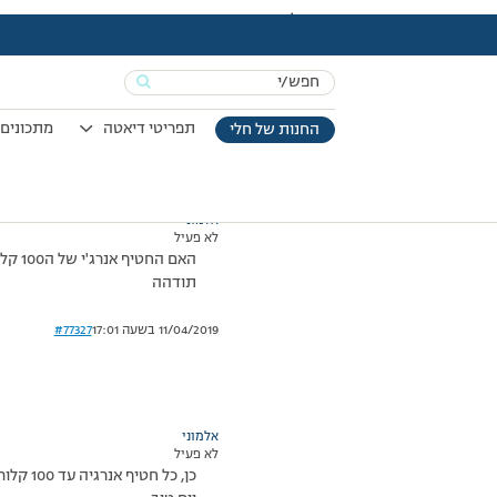
עמוד הבית
>
דיונים
>
פורום
>
שאלה…
This topic has תגובה 1, 2 משתתפים, and was last updated
Search
מוצגות 2 תגובות – 1 עד 2 (מתוך 2 סה״כ)
for:
16/12/2008 בשעה 8:15
#77326
תפריטי דיאטה
מתכונים 
החנות של חלי
אלמוני
לא פעיל
האם החטיף אנרג'י של ה100 קלוריות מותרר?
תודהה
11/04/2019 בשעה 17:01
#77327
אלמוני
לא פעיל
כן, כל חטיף אנרגיה עד 100 קלוריות מותר בתכנית.