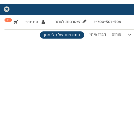
0
1-700-507-508
הצטרפות לאתר
התחבר
פורום
דברו איתי
התוכניות של חלי ממן