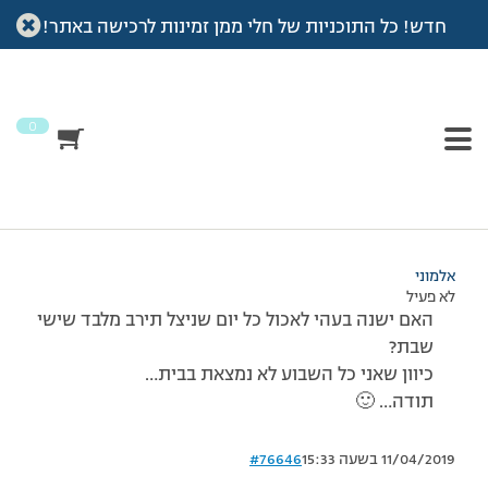
חדש! כל התוכניות של חלי ממן זמינות לרכישה באתר!
עמוד הבית
>
דיונים
>
פורום
>
שאלה…
This topic has תגובה 1, 2 משתתפים, and was last updated
לפני
7 שנים, 3 חודשים
by
אלמוני
.
0
מוצגות 2 תגובות – 1 עד 2 (מתוך 2 סה״כ)
07/12/2008 בשעה 18:06
#76645
אלמוני
לא פעיל
האם ישנה בעהי לאכול כל יום שניצל תירב מלבד שישי
שבת?
כיוון שאני כל השבוע לא נמצאת בבית…
תודה… 🙂
11/04/2019 בשעה 15:33
#76646