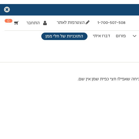
0
1-700-507-508
הצטרפות לאתר
התחבר
פורום
דברו איתי
התוכניות של חלי ממן