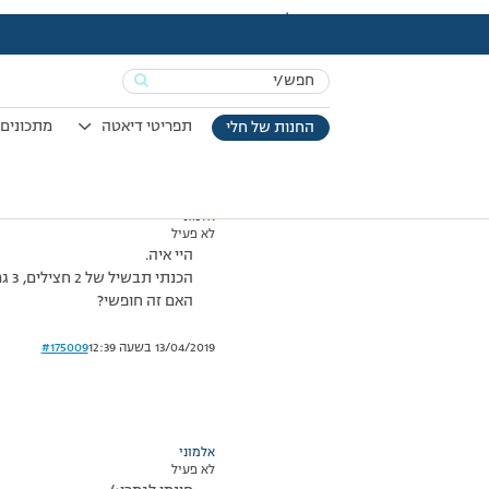
עמוד הבית
>
דיונים
>
פורום
>
שאלה
This topic has תגובה 1, 2 משתתפים, and was last updated
Search
מוצגות 2 תגובות – 1 עד 2 (מתוך 2 סה״כ)
for:
07/12/2010 בשעה 17:23
#175004
תפריטי דיאטה
מתכונים 
החנות של חלי
אלמוני
לא פעיל
היי איה.
הכנתי תבשיל של 2 חצילים, 3 גמבות ו-2 בצלים בינוניים עם תרסיס שמן קנולה רק כדי לשמן את המחבת …אני מניחה שאפילו חצי כפית שמן אין שם.
האם זה חופשי?
13/04/2019 בשעה 12:39
#175009
אלמוני
לא פעיל