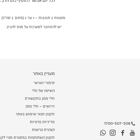
לכל יום אפשר להוסיף כוס חלב 1% לשתיית קפה. את יכולה לחלק את זה ל- 3-4 כוסות קפה במהלך היום אבל אפשר גם לרכז את זה לכוס אחת 🙂
מוצגות 2 תגובות – 1 עד 2 (מתוך 2 סה״כ)
יש להתחבר למערכת על מנת להגיב.
מעניין באתר
סיפורי האישי
השיטה של חלי
חלי ממן בתקשורת
דרושים – חלי ממן
תקנון תנאי שימוש באתר
מדיניות פרטיות
1700-507-508
הצהרת נגישות
תקנון השתתפות במסגרת מנוי לקב