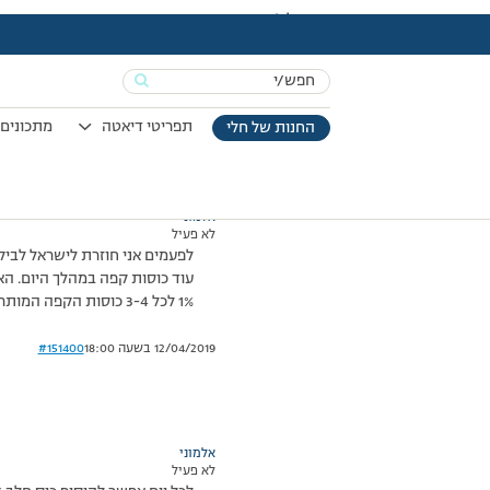
עמוד הבית
>
דיונים
>
פורום
>
שאלה!
This topic has תגובה 1, 2 משתתפים, and was last updated
Search
מוצגות 2 תגובות – 1 עד 2 (מתוך 2 סה״כ)
for:
15/12/2013 בשעה 22:24
#151399
תפריטי דיאטה
מתכונים 
החנות של חלי
אלמוני
לא פעיל
עוד כוסות קפה במהלך היום. האם
1% לכל 3-4 כוסות הקפה המותרות..)?
12/04/2019 בשעה 18:00
#151400
אלמוני
לא פעיל