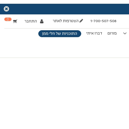
0
1-700-507-508
הצטרפות לאתר
התחבר
פורום
דברו איתי
התוכניות של חלי ממן