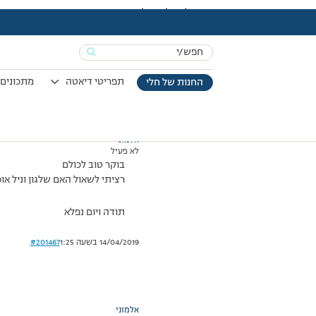
עמוד הבית
>
דיונים
>
פורום
>
שאלה-שלגון וניל אוכמניות
This topic has תגובה 1, 2 משתתפים, and was last updated
Search
מוצגות 2 תגובות – 1 עד 2 (מתוך 2 סה״כ)
for:
17/07/2012 בשעה 8:24
#201464
תפריטי דיאטה
מתכונים 
החנות של חלי
אלמוני
לא פעיל
בוקר טוב לכולם
רציתי לשאול האם שלגון וניל אוכמניות של שטראוס 26 קלוריות 
תודה ויום נפלא
14/04/2019 בשעה 1:25
#201467
אלמוני