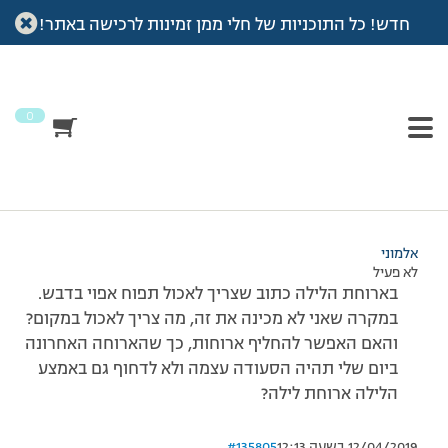
חדש! כל התוכניות של חלי ממן זמינות לרכישה באתר!
עמוד הבית
>
דיונים
>
פורום
>
שאלה על תפריט לערב ר"ה
This topic has תגובה 1, 3 משתתפים, and was last updated
לפני
7 שנים, 4 חודשים
by
אלמוני
.
0
מוצגות 3 תגובות – 1 עד 3 (מתוך 3 סה״כ)
23/09/2014 בשעה 14:46
#135804
אלמוני
לא פעיל
בארוחת הלילה כתוב שצריך לאכול תפוח אפוי בדבש.
במקרה שאני לא מכינה את זה, מה צריך לאכול במקום?
והאם האפשר להחליף ארוחות, כך שהארוחה האחרונה
ביום שלי תהיה הסעודה עצמה ולא לדחוף גם באמצע
הלילה ארוחת לילה?
12/04/2019 בשעה 12:13
#135805