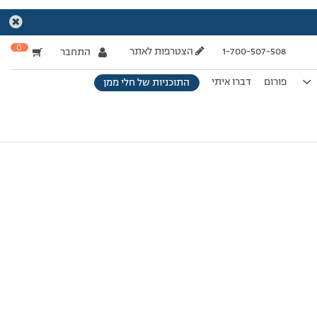
0
1-700-507-508
הצטרפות לאתר
התחבר
פורום
דברו איתי
התוכניות של חלי ממן