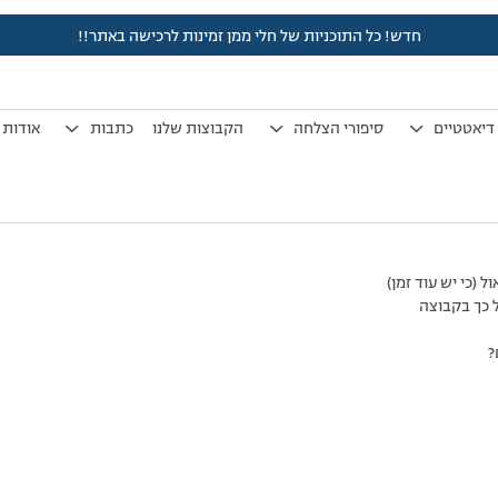
חדש! כל התוכניות של חלי ממן זמינות לרכישה באתר!!
לפני 7 שנים, 3 חודשים
by
אלמוני
.
דיאטטיים
סיפורי הצלחה
הקבוצות שלנו
כתבות
אודות
ל (כי יש עוד זמן)
ל כך בקבוצה
?