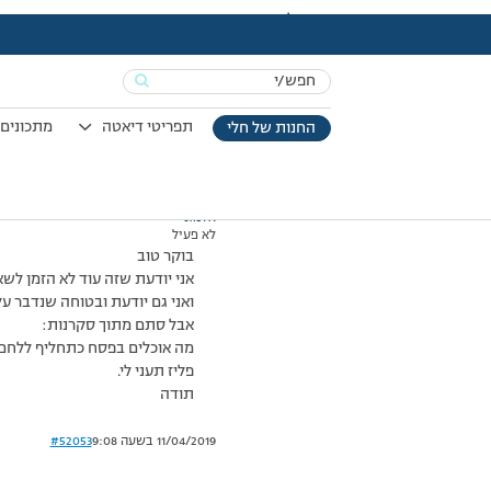
עמוד הבית
>
דיונים
>
פורום
>
שאלה מסקרנת
This topic has תגובה 1, 2 משתתפים, and was last updated
Search
מוצגות 2 תגובות – 1 עד 2 (מתוך 2 סה״כ)
for:
02/04/2008 בשעה 11:22
#52052
תפריטי דיאטה
מתכונים 
החנות של חלי
אלמוני
לא פעיל
בוקר טוב
אני יודעת שזה עוד לא הזמן לשאו
ואני גם יודעת ובטוחה שנדבר ע
אבל סתם מתוך סקרנות:
מה אוכלים בפסח כתחליף ללחם
פליז תעני לי.
תודה
11/04/2019 בשעה 9:08
#52053