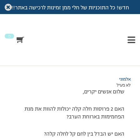
חדש! כל התוכניות של חלי ממן זמינות לרכישה באתר!!
עמוד הבית
>
דיונים
>
פורום
>
שאלה לגבי פחממות
This topic has תגובה 1, 2 משתתפים, and was last updated
לפני
7 שנים, 3 חודשים
by
אלמוני
.
0
מוצגות 2 תגובות – 1 עד 2 (מתוך 2 סה״כ)
21/05/2014 בשעה 21:55
#142135
אלמוני
לא פעיל
שלום אנשים יקרים,
האם 2 פרוסות חלה קלה יכולות להוות את מנת
הפחמימות בארוחת הערב?
האם יש הבדל בין לחם קל לחלה קלה?